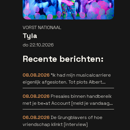
VORST NATIONAAL
Tyla
do 22.10.2026
Recente berichten:
08.08.2026
“Ik had mijn musicalcarriere
eigenlijk afgesloten. Tot plots Albert
Verlinde belde” [interview]
08.08.2026
Presales binnen handbereik
met je be•at Account [meld je vandaag
aan]
06.08.2026
De Grungblavers of hoe
vriendschap klinkt [interview]