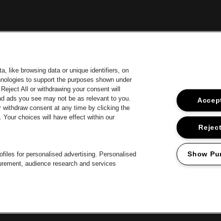
, like browsing data or unique identifiers, on
chnologies to support the purposes shown under
Reject All or withdrawing your consent will
uropcar
Ga naa
Ga naar de website van Coca-Col
Ga naar de website van Jupiler
and ads you see may not be as relevant to you.
Accept
 withdraw consent at any time by clicking the
ar de website van Het logo van Lillet in off-white
Your choices will have effect within our
Ga naar de website van Croky
Ga n
Ga naar de website van Bruzz
o van Jameson in offwhite
Reject
Ga naar de website van Radio Contact
Show Pu
files for personalised advertising. Personalised
surement, audience research and services
roclaimer
Cookies
Manage my cookies
Privacy
Algemene voorwaard