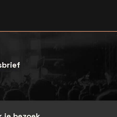
sbrief
 je bezoek