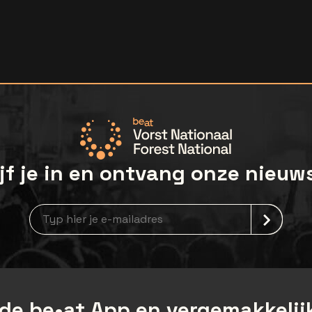
jf je in en ontvang onze nieuw
Nieuwsbrief aanmelding
de be•at App en vergemakkelijk