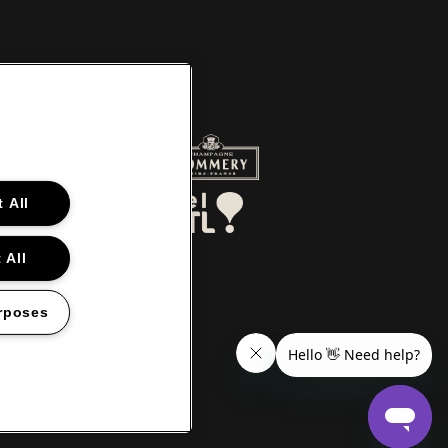
r de website van Red Bull
Ga naar de website van Champagne
a
Ga naar de website van Het logo van Aperol
 All
aar de website van Le Soir
Ga naar de website van Bel RTL
 All
rposes
en