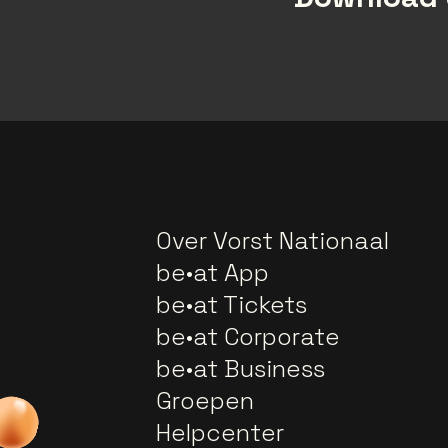
Over Vorst Nationaal
be•at App
be•at Tickets
be•at Corporate
be•at Business
Groepen
Helpcenter