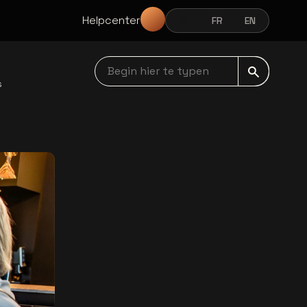
Helpcenter
NL
FR
EN
NEDERLANDS
FRANÇAIS
ENGLISH
Begin hier te typen navbar
s