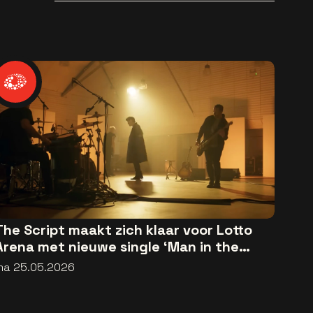
The Script maakt zich klaar voor Lotto
Arena met nieuwe single ‘Man in the
Arena’
ma 25.05.2026