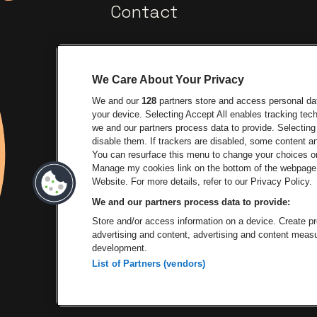
Contact
We Care About Your Privacy
We and our
128
partners store and access personal data
your device. Selecting Accept All enables tracking te
we and our partners process data to provide. Selecting 
Ga naar de website van E
Ga naar de website van Lotto
disable them. If trackers are disabled, some content 
You can resurface this menu to change your choices or
Ga na
Manage my cookies link on the bottom of the webpage. 
Ga naar de website van Het log
Website. For more details, refer to our Privacy Policy.
We and our partners process data to provide:
Store and/or access information on a device. Create pro
advertising and content, advertising and content mea
development.
List of Partners (vendors)
P