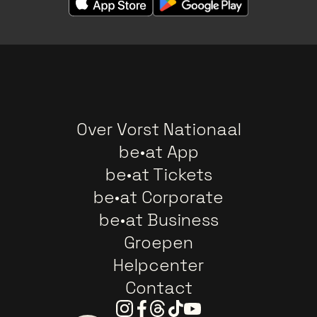
Over Vorst Nationaal
be•at App
be•at Tickets
be•at Corporate
be•at Business
Groepen
Helpcenter
Contact
Instagram
Facebook
Threads
Tiktok
Youtube