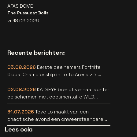
AFAS DOME
The Pussycat Dolls
vr 18.09.2026
Recente berichten:
03.08.2026
Eerste deelnemers Fortnite
Global Championship in Lotto Arena zijn
bekend
02.08.2026
KATSEYE brengt verhaal achter
de schermen met documentaire WILD
HEARTS [trailer]
31.07.2026
Tove Lo maakt van een
chaotische avond een onweerstaanbare
popsong
Lees ook: