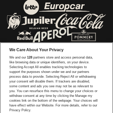
Ga naar de website van E
Ga naar de website van Lotto
Ga naar de webs
Ga naar de website van Jupiler
Ga naar de website van Red Bull
Ga naar de we
Ga naar de website van Het log
We Care About Your Privacy
Ga naar de websi
We and our
128
partners store and access personal data,
Ga naar de website van Het logo van Jame
like browsing data or unique identifiers, on your device.
Selecting Accept All enables tracking technologies to
Ga naar de website van Croky
Ga naar de website van B
support the purposes shown under we and our partners
process data to provide. Selecting Reject All or withdrawing
your consent will disable them. If trackers are disabled,
Ga naar de website van Le Soir
Ga naar de webs
some content and ads you see may not be as relevant to
you. You can resurface this menu to change your choices or
withdraw consent at any time by clicking the Manage my
cookies link on the bottom of the webpage. Your choices will
Vorst Nationaal is een deel van
be•at
Ga naar de website van Radi
have effect within our Website. For more details, refer to our
Vorst Nationaal
Privacy Policy.