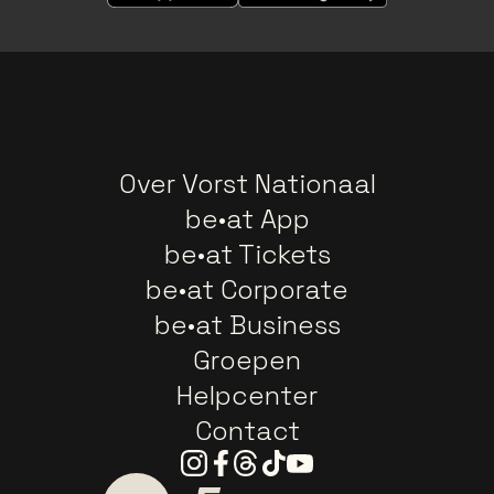
Over Vorst Nationaal
be•at App
be•at Tickets
be•at Corporate
be•at Business
Groepen
Helpcenter
Contact
Instagram
Facebook
Threads
Tiktok
Youtube