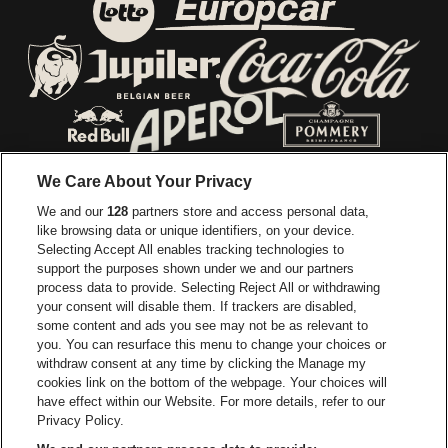
Ga naar de website van E
Ga naar de website van Lotto
Ga naar de webs
Ga naar de website van Jupiler
Ga naar de website van Red Bull
Ga naar de we
Ga naar de website van Het log
We Care About Your Privacy
Ga naar de websi
We and our
128
partners store and access personal data,
Ga naar de website van Het logo van Jame
like browsing data or unique identifiers, on your device.
Selecting Accept All enables tracking technologies to
Ga naar de website van Croky
Ga naar de website van B
support the purposes shown under we and our partners
process data to provide. Selecting Reject All or withdrawing
your consent will disable them. If trackers are disabled,
Ga naar de website van Le Soir
Ga naar de webs
some content and ads you see may not be as relevant to
you. You can resurface this menu to change your choices or
withdraw consent at any time by clicking the Manage my
cookies link on the bottom of the webpage. Your choices will
Vorst Nationaal is een deel van
be•at
Ga naar de website van Radi
have effect within our Website. For more details, refer to our
Vorst Nationaal
Privacy Policy.
Victor Rousseaulaan 208, 1190 Vorst