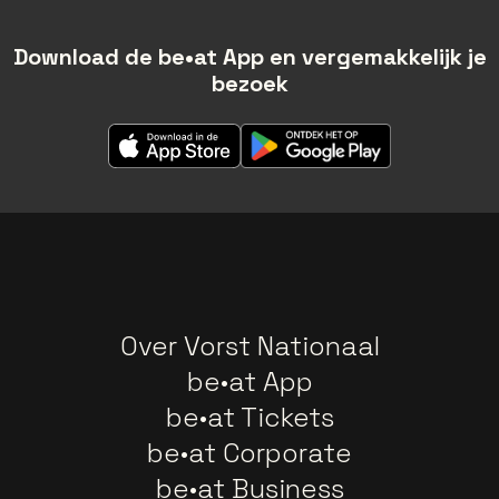
Download de be•at App en vergemakkelijk je
bezoek
Over Vorst Nationaal
be•at App
be•at Tickets
be•at Corporate
be•at Business