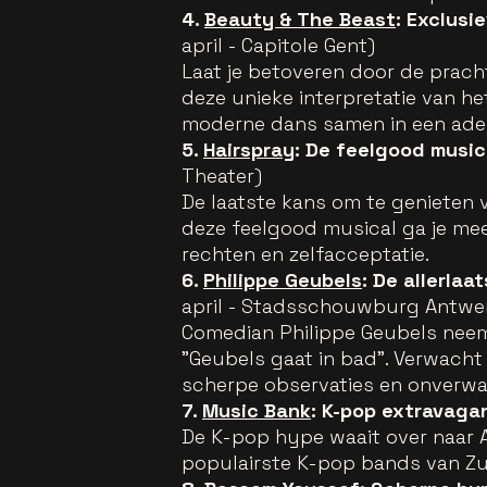
4.
Beauty & The Beast
: Exclusi
april - Capitole Gent)
Laat je betoveren door de pracht
deze unieke interpretatie van h
moderne dans samen in een a
5.
Hairspray
: De feelgood music
Theater)
De laatste kans om te genieten v
deze feelgood musical ga je mee 
rechten en zelfacceptatie.
6.
Philippe Geubels
: De allerlaa
april - Stadsschouwburg Antwerp
Comedian Philippe Geubels neem
"Geubels gaat in bad". Verwacht 
scherpe observaties en onverw
7.
Music Bank
: K-pop extravaga
De K-pop hype waait over naar 
populairste K-pop bands van Zu