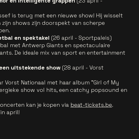
mor en intelligente grappen
(23 april -
ef is terug met een nieuwe show! Hij wisselt
 zijn shows zijn doorspekt van scherpe
pen.
etbal en spektakel
(26 april - Sportpaleis)
bal met Antwerp Giants en spectaculaire
iants. De ideale mix van sport en entertainment
 een uitstekende show
(28 april - Vorst
 Vorst Nationaal met haar album "Girl of My
nergieke show vol hits, een catchy popsound en
concerten kan je kopen via
beat-tickets.be
.
n april!