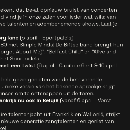
etekent dat be•at opnieuw bruist van concerten
vind je in onze zalen voor ieder wat wils: van
uwe talenten en adembenemende shows. Laat je
ory lane
(5 april - Sportpaleis)
 80 met Simple Minds! De Britse band brengt hun
Forget About Me)", "Belfast Child" en "Alive and
 het Sportpaleis.
l met een twist
(6 april - Capitole Gent & 10 april -
 hele gezin genieten van de betoverende
 unieke versie van het bekende sprookje krijgt
inses om te ontsnappen uit de toren.
ankrijk nu ook in België
(vanaf 6 april - Vorst
 talentenjacht uit Frankrijk en Wallonië, strijkt
e nieuwe generatie zangtalenten en geniet van
el.