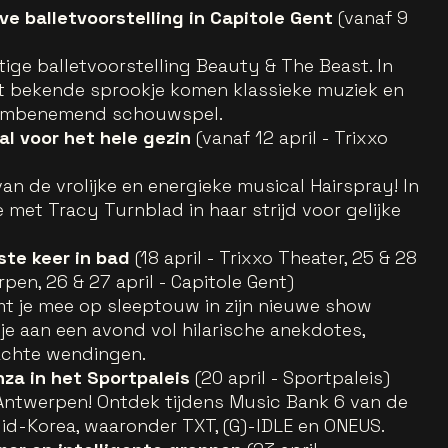
eve balletvoorstelling in Capitole Gent
(vanaf 9
ige balletvoorstelling Beauty & The Beast. In
et bekende sprookje komen klassieke muziek en
dembenemend schouwspel.
al voor het hele gezin
(vanaf 12 april - Trixxo
an de vrolijke en energieke musical Hairspray! In
met Tracy Turnblad in haar strijd voor gelijke
tste keer in bad
(18 april - Trixxo Theater, 25 & 28
en, 26 & 27 april - Capitole Gent)
t je mee op sleeptouw in zijn nieuwe show
je aan een avond vol hilarische anekdotes,
achte wendingen.
nza in het Sportpaleis
(20 april - Sportpaleis)
Antwerpen! Ontdek tijdens Music Bank 6 van de
id-Korea, waaronder TXT, (G)-IDLE en ONEUS.