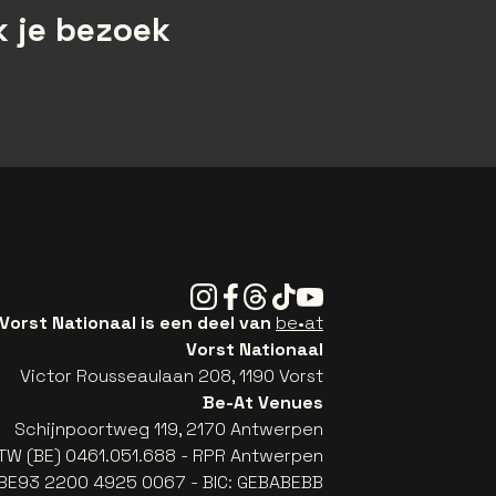
 je bezoek
Instagram
Facebook
Threads
Tiktok
Youtube
Vorst Nationaal is een deel van
be•at
Vorst Nationaal
Victor Rousseaulaan 208, 1190 Vorst
Be-At Venues
Schijnpoortweg 119, 2170 Antwerpen
TW (BE) 0461.051.688 - RPR Antwerpen
: BE93 2200 4925 0067 - BIC: GEBABEBB