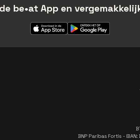
de be•at App en vergemakkelijk
B
BNP Paribas Fortis - IBAN