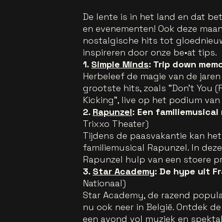
De lente is in het land en dat b
en evenementen! Ook deze maand 
nostalgische hits tot gloednie
inspireren door onze be•at tips.
1.
Simple Minds
: Trip down mem
Herbeleef de magie van de jaren
grootste hits, zoals "Don't You (
Kicking", live op het podium van
2.
Rapunzel
: Een familiemusica
Trixxo Theater)
Tijdens de paasvakantie kan het
familiemusical Rapunzel. In deze
Rapunzel hulp van een stoere pr
3.
Star Academy
: De hype uit Fr
Nationaal)
Star Academy, de razend populaire
nu ook neer in België. Ontdek d
een avond vol muziek en spektak