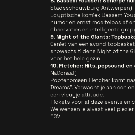
8.
Bassem Youssef
: Scherpe hu
Stadsschouwburg Antwerpen)
Egyptische komiek Bassem Youss
humor en ernst moeiteloos af en
observaties en intelligente grap
9.
Night of the Giants
: Topbask
Geniet van een avond topbasket
showacts tijdens Night of the G
voor het hele gezin.
10.
Fletcher
: Hits, popsound en
Nationaal)
Popfenomeen Fletcher komt naar
Dreams". Verwacht je aan een e
een vleugje attitude.
Tickets voor al deze events en 
We wensen je alvast veel plezier i
^SV