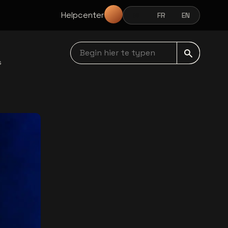
Helpcenter
NL
FR
EN
NEDERLANDS
FRANÇAIS
ENGLISH
Begin hier te typen navbar
s