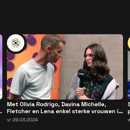
Met Olivia Rodrigo, Davina Michelle,
Fletcher en Lena enkel sterke vrouwen in
het popnieuws
vr 29.03.2024