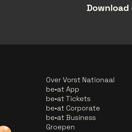
Download 
Over Vorst Nationaal
be•at App
be•at Tickets
be•at Corporate
be•at Business
Groepen